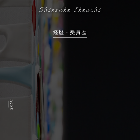
Shinsuke Ikeuchi
経歴・受賞歴
next